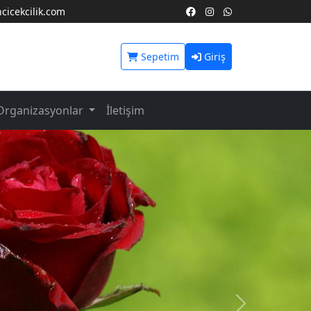
icekcilik.com
Sepetim
Giriş
Organizasyonlar
İletişim