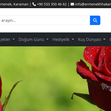
Ermenek, Karaman |
+90 533 350 46 62 |
info@ermenekhhakanc
çekler
Doğum Günü
Hediyelik
Kuş Dünyası