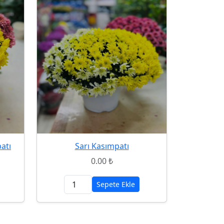
atı
Sarı Kasımpatı
0.00 ₺
Sepete Ekle