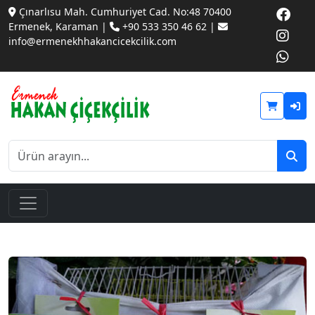
Çınarlısu Mah. Cumhuriyet Cad. No:48 70400
Ermenek, Karaman |
+90 533 350 46 62 |
info@ermenekhhakancicekcilik.com