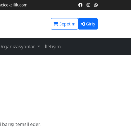
icekcilik.com
Sepetim
Giriş
Organizasyonlar
İletişim
i barışı temsil eder.