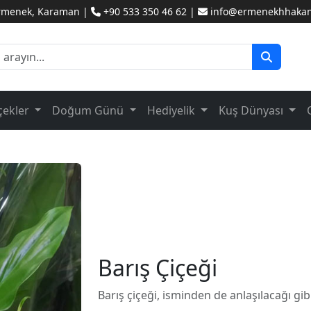
Ermenek, Karaman |
+90 533 350 46 62 |
info@ermenekhhakanc
çekler
Doğum Günü
Hediyelik
Kuş Dünyası
Barış Çiçeği
Barış çiçeği, isminden de anlaşılacağı gib