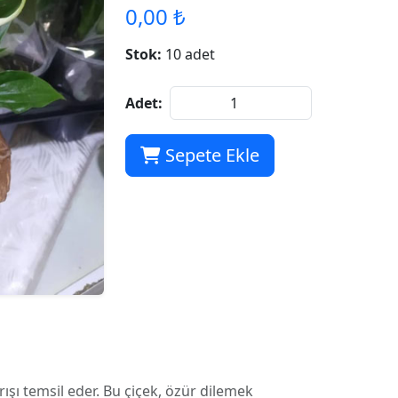
0,00 ₺
Stok:
10 adet
Adet:
Sepete Ekle
rışı temsil eder. Bu çiçek, özür dilemek