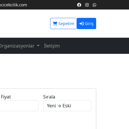
icekcilik.com
Sepetim
Giriş
Organizasyonlar
İletişim
Fiyat
Sırala