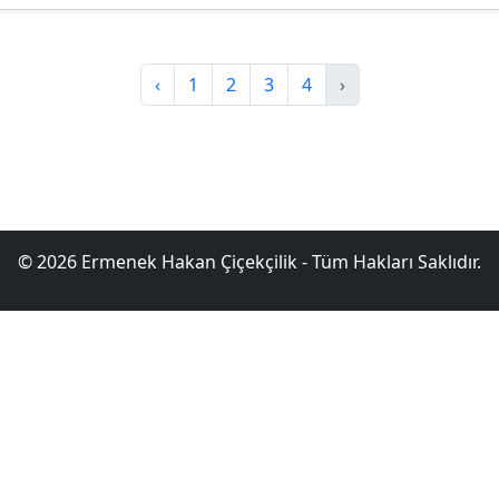
‹
1
2
3
4
›
© 2026 Ermenek Hakan Çiçekçilik - Tüm Hakları Saklıdır.