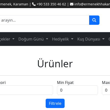
Ermenek, Karaman |
+90 533 350 46 62 |
info@ermenekhhakanc
çekler
Doğum Günü
Hediyelik
Kuş Dünyası
Ürünler
ori
Min Fiyat
Max 
Filtrele