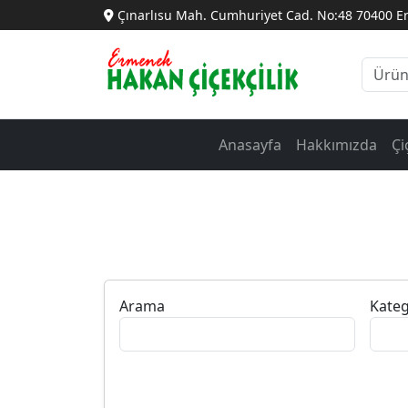
Çınarlısu Mah. Cumhuriyet Cad. No:48 70400 
Anasayfa
Hakkımızda
Çi
Arama
Kateg