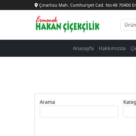
Çınarlısu Mah. Cumhuriyet Cad. No:48 70400 
Anasayfa
Hakkımızda
Çi
Arama
Kateg