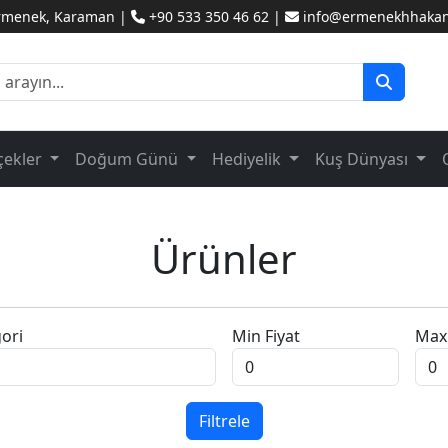
Ermenek, Karaman |
+90 533 350 46 62 |
info@ermenekhhakanc
çekler
Doğum Günü
Hediyelik
Kuş Dünyası
Ürünler
ori
Min Fiyat
Max 
Filtrele