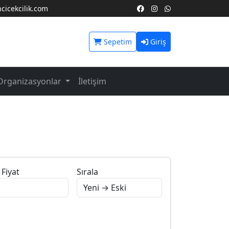
icekcilik.com
Sepetim
Giriş
Organizasyonlar
İletişim
Fiyat
Sırala