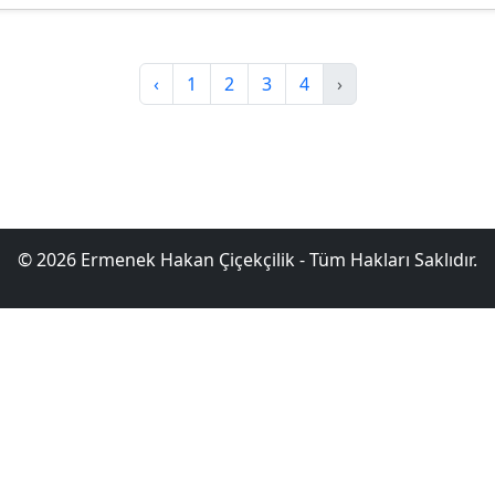
‹
1
2
3
4
›
© 2026 Ermenek Hakan Çiçekçilik - Tüm Hakları Saklıdır.