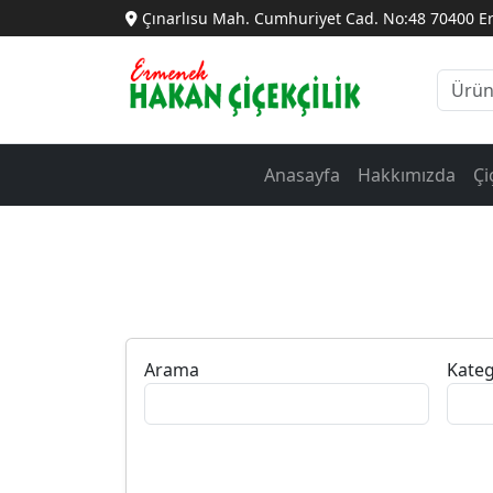
Çınarlısu Mah. Cumhuriyet Cad. No:48 70400 
Anasayfa
Hakkımızda
Çi
Arama
Kateg