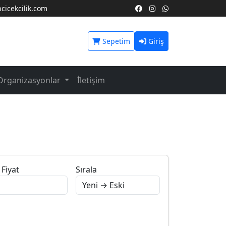
icekcilik.com
Sepetim
Giriş
Organizasyonlar
İletişim
Fiyat
Sırala