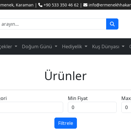
Ermenek, Karaman |
+90 533 350 46 62 |
info@ermenekhhakanc
çekler
Doğum Günü
Hediyelik
Kuş Dünyası
Ürünler
ori
Min Fiyat
Max 
Filtrele