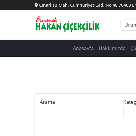
Çınarlısu Mah. Cumhuriyet Cad. No:48 70400 
Anasayfa
Hakkımızda
Çi
Arama
Kateg