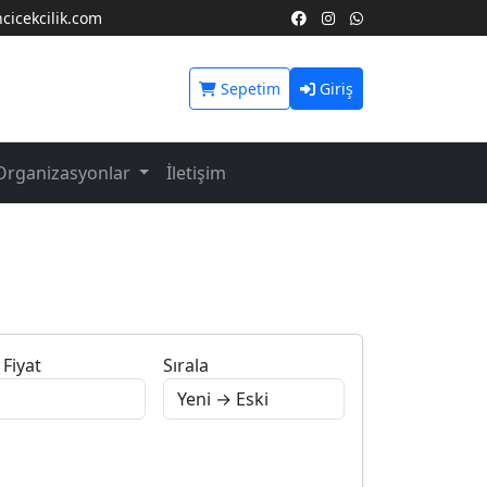
icekcilik.com
Sepetim
Giriş
Organizasyonlar
İletişim
Fiyat
Sırala