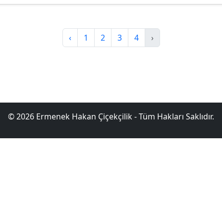
‹
1
2
3
4
›
© 2026 Ermenek Hakan Çiçekçilik - Tüm Hakları Saklıdır.