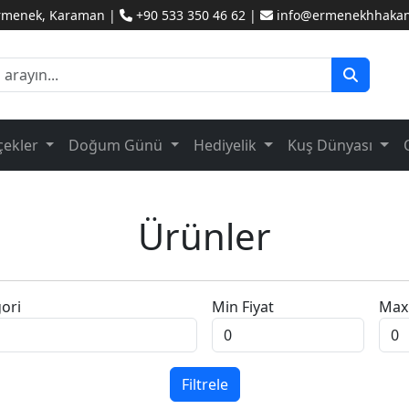
Ermenek, Karaman |
+90 533 350 46 62 |
info@ermenekhhakanc
çekler
Doğum Günü
Hediyelik
Kuş Dünyası
Ürünler
ori
Min Fiyat
Max 
Filtrele