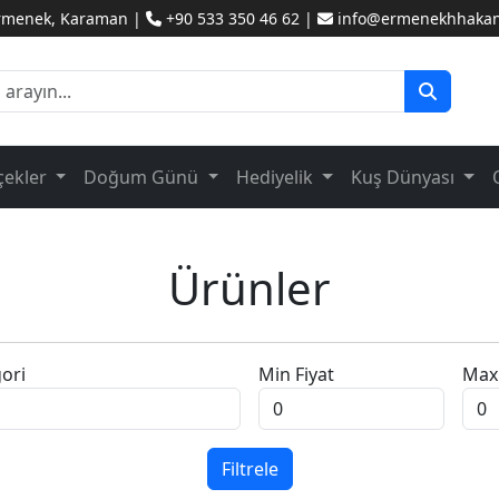
Ermenek, Karaman |
+90 533 350 46 62 |
info@ermenekhhakanc
çekler
Doğum Günü
Hediyelik
Kuş Dünyası
Ürünler
ori
Min Fiyat
Max 
Filtrele