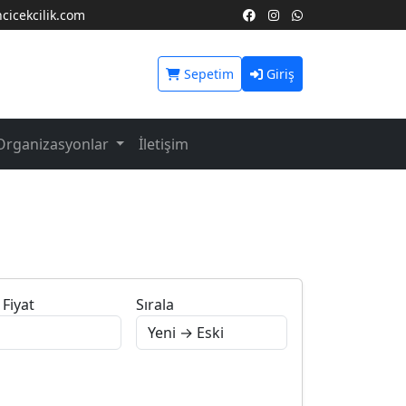
icekcilik.com
Sepetim
Giriş
Organizasyonlar
İletişim
Fiyat
Sırala