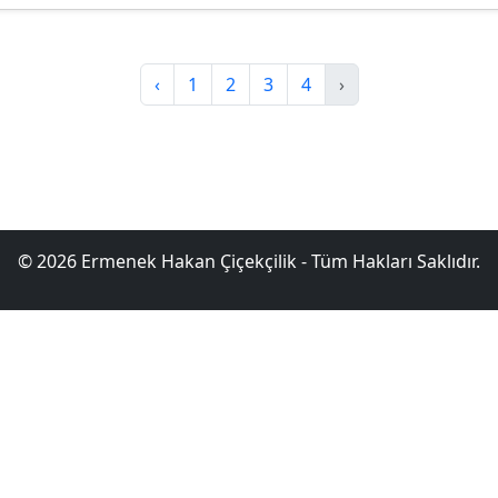
‹
1
2
3
4
›
© 2026 Ermenek Hakan Çiçekçilik - Tüm Hakları Saklıdır.