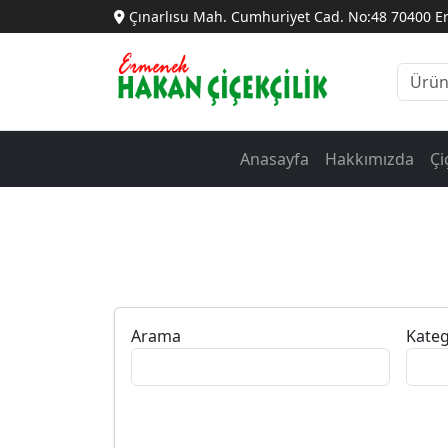
Çınarlısu Mah. Cumhuriyet Cad. No:48 70400 
Anasayfa
Hakkımızda
Çi
Arama
Kateg