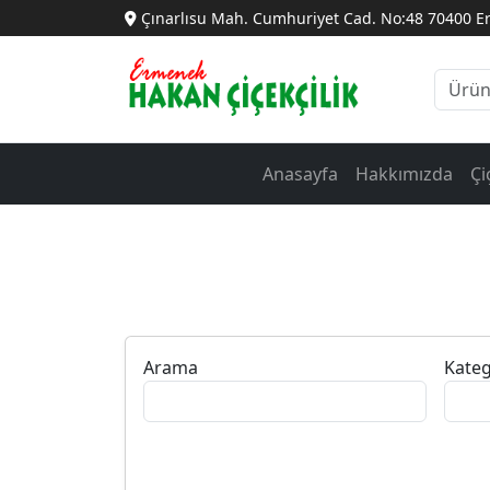
Çınarlısu Mah. Cumhuriyet Cad. No:48 70400 
Anasayfa
Hakkımızda
Çi
Arama
Kateg