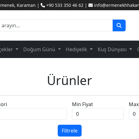
Ermenek, Karaman |
+90 533 350 46 62 |
info@ermenekhhakanc
çekler
Doğum Günü
Hediyelik
Kuş Dünyası
Ürünler
ori
Min Fiyat
Max 
Filtrele