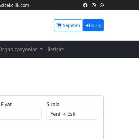
icekcilik.com
Sepetim
Giriş
Organizasyonlar
İletişim
Fiyat
Sırala