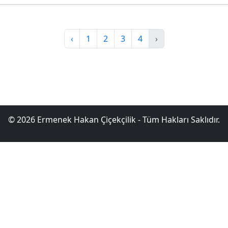
‹
1
2
3
4
›
© 2026 Ermenek Hakan Çiçekçilik - Tüm Hakları Saklıdır.