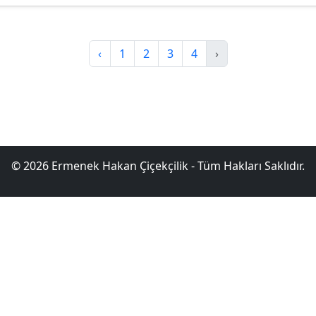
‹
1
2
3
4
›
© 2026 Ermenek Hakan Çiçekçilik - Tüm Hakları Saklıdır.