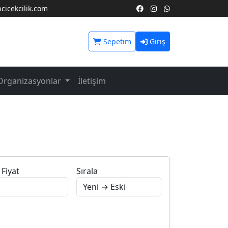
icekcilik.com
Sepetim
Giriş
Organizasyonlar
İletişim
Fiyat
Sırala