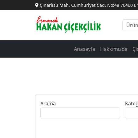
Çınarlısu Mah. Cumhuriyet Cad. No:48 70400 
Anasayfa
Hakkımızda
Çi
Arama
Kateg