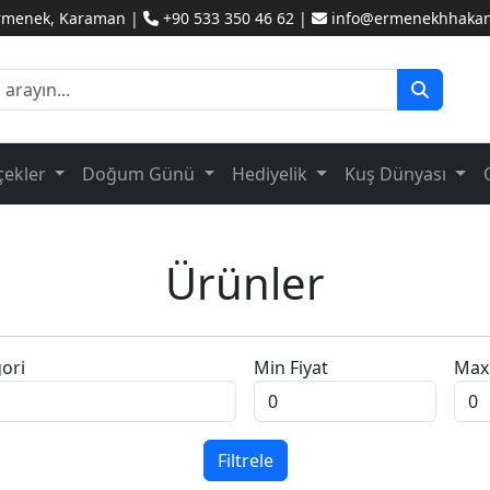
Ermenek, Karaman |
+90 533 350 46 62 |
info@ermenekhhakanc
çekler
Doğum Günü
Hediyelik
Kuş Dünyası
Ürünler
ori
Min Fiyat
Max 
Filtrele