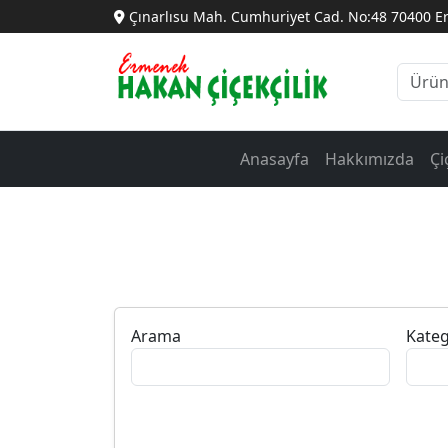
Çınarlısu Mah. Cumhuriyet Cad. No:48 70400 
Anasayfa
Hakkımızda
Çi
Arama
Kateg