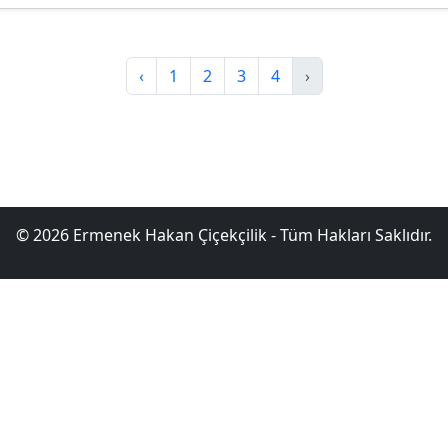
‹
1
2
3
4
›
© 2026 Ermenek Hakan Çiçekçilik - Tüm Hakları Saklıdır.