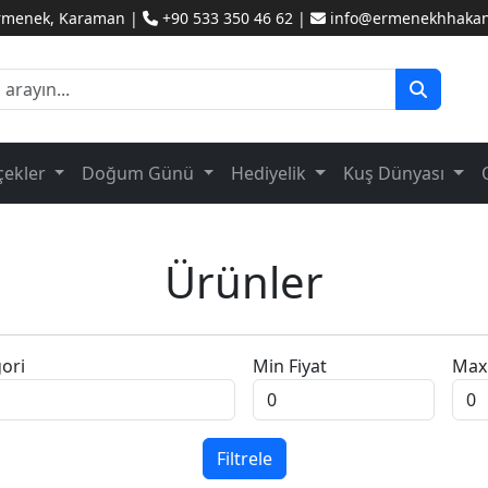
Ermenek, Karaman |
+90 533 350 46 62 |
info@ermenekhhakanc
çekler
Doğum Günü
Hediyelik
Kuş Dünyası
Ürünler
ori
Min Fiyat
Max 
Filtrele