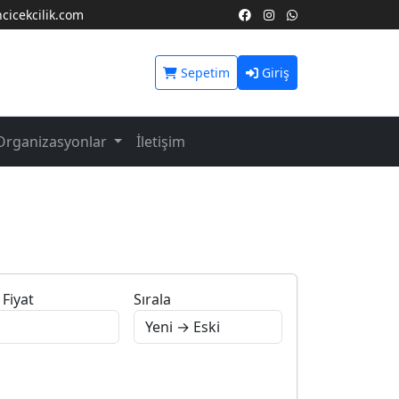
icekcilik.com
Sepetim
Giriş
Organizasyonlar
İletişim
Fiyat
Sırala