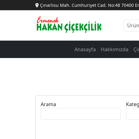
Çınarlısu Mah. Cumhuriyet Cad. No:48 70400 
Anasayfa
Hakkımızda
Çi
Arama
Kateg