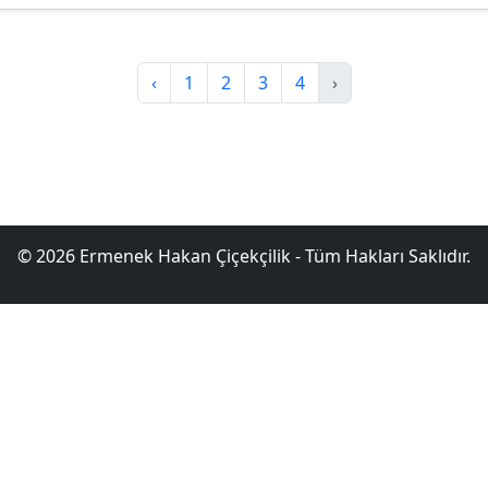
‹
1
2
3
4
›
© 2026 Ermenek Hakan Çiçekçilik - Tüm Hakları Saklıdır.