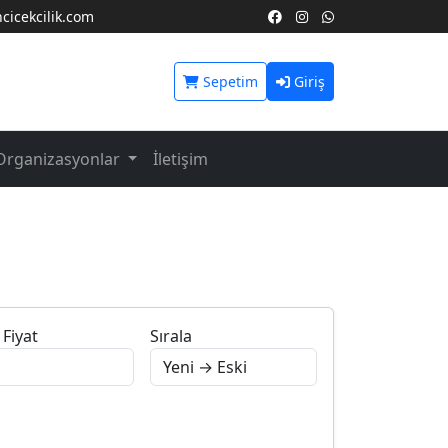
icekcilik.com
Sepetim
Giriş
Organizasyonlar
İletişim
Fiyat
Sırala