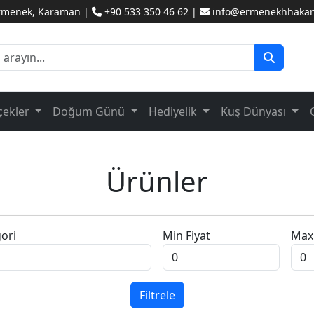
Ermenek, Karaman |
+90 533 350 46 62 |
info@ermenekhhakanc
çekler
Doğum Günü
Hediyelik
Kuş Dünyası
Ürünler
ori
Min Fiyat
Max 
Filtrele