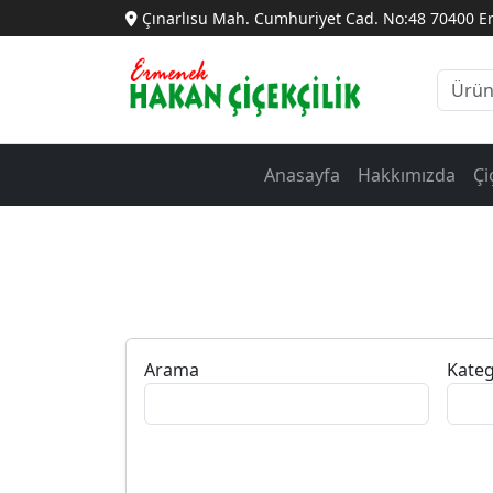
Çınarlısu Mah. Cumhuriyet Cad. No:48 70400 
Anasayfa
Hakkımızda
Çi
Arama
Kateg