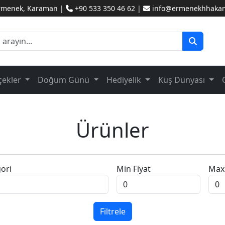
Ermenek, Karaman |
+90 533 350 46 62 |
info@ermenekhhakanc
çekler
Doğum Günü
Hediyelik
Kuş Dünyası
Ürünler
ori
Min Fiyat
Max 
Filtrele