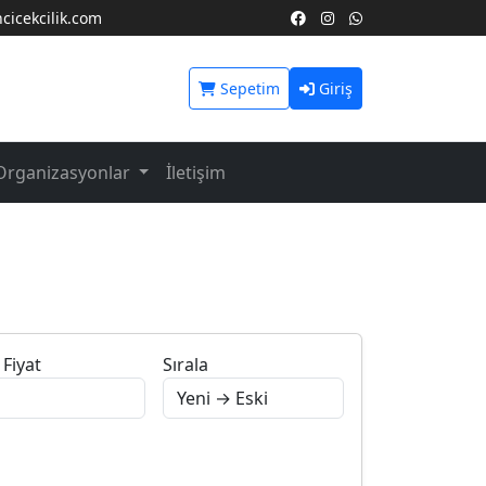
icekcilik.com
Sepetim
Giriş
Organizasyonlar
İletişim
Fiyat
Sırala