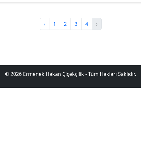
‹
1
2
3
4
›
© 2026 Ermenek Hakan Çiçekçilik - Tüm Hakları Saklıdır.