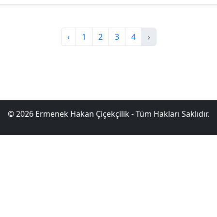
‹
1
2
3
4
›
© 2026 Ermenek Hakan Çiçekçilik - Tüm Hakları Saklıdır.