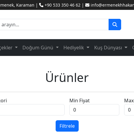
Ermenek, Karaman |
+90 533 350 46 62 |
info@ermenekhhakanc
çekler
Doğum Günü
Hediyelik
Kuş Dünyası
Ürünler
ori
Min Fiyat
Max 
Filtrele