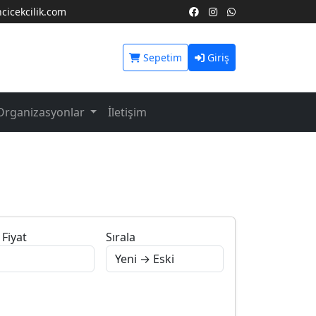
icekcilik.com
Sepetim
Giriş
Organizasyonlar
İletişim
Fiyat
Sırala