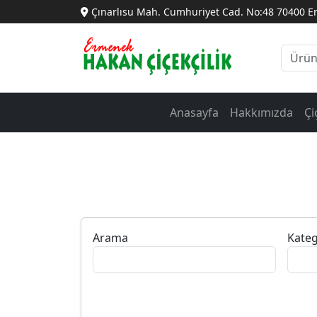
Çınarlısu Mah. Cumhuriyet Cad. No:48 70400 
Anasayfa
Hakkımızda
Çi
Arama
Kateg