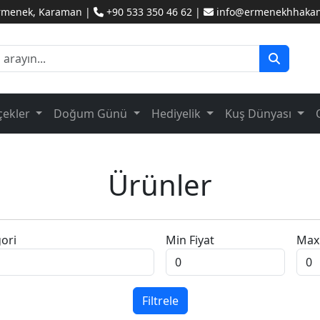
Ermenek, Karaman |
+90 533 350 46 62 |
info@ermenekhhakanc
çekler
Doğum Günü
Hediyelik
Kuş Dünyası
Ürünler
ori
Min Fiyat
Max 
Filtrele