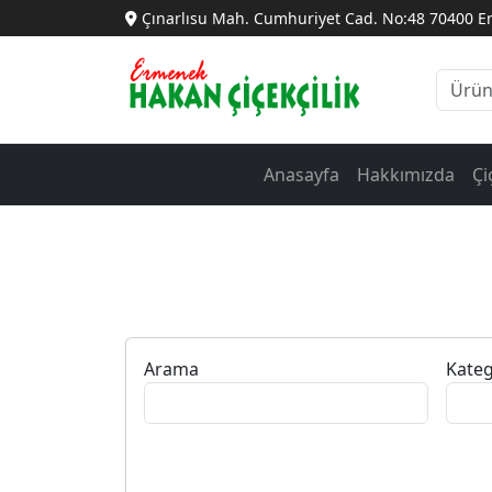
Çınarlısu Mah. Cumhuriyet Cad. No:48 70400 
Anasayfa
Hakkımızda
Çi
Arama
Kateg