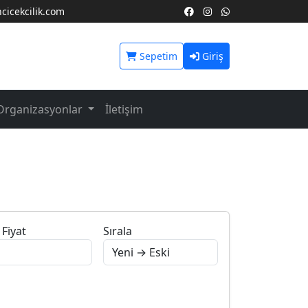
icekcilik.com
Sepetim
Giriş
Organizasyonlar
İletişim
Fiyat
Sırala