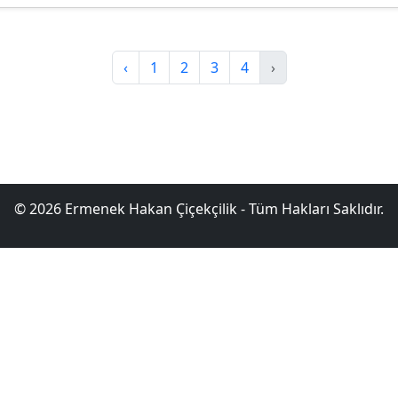
‹
1
2
3
4
›
© 2026 Ermenek Hakan Çiçekçilik - Tüm Hakları Saklıdır.