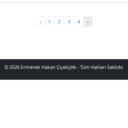
‹
1
2
3
4
›
© 2026 Ermenek Hakan Çiçekçilik - Tüm Hakları Saklıdır.