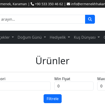
Ermenek, Karaman |
+90 533 350 46 62 |
info@ermenekhhakanc
çekler
Doğum Günü
Hediyelik
Kuş Dünyası
Ürünler
ori
Min Fiyat
Max 
Filtrele