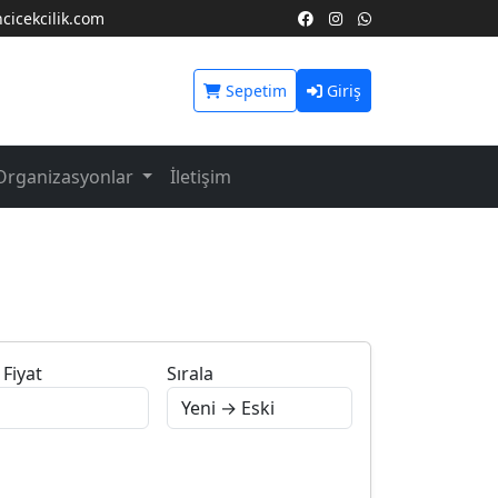
icekcilik.com
Sepetim
Giriş
Organizasyonlar
İletişim
Fiyat
Sırala