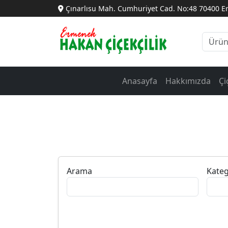
Çınarlısu Mah. Cumhuriyet Cad. No:48 70400 
Anasayfa
Hakkımızda
Çi
Arama
Kateg