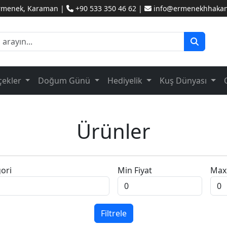
Ermenek, Karaman |
+90 533 350 46 62 |
info@ermenekhhakanc
çekler
Doğum Günü
Hediyelik
Kuş Dünyası
Ürünler
ori
Min Fiyat
Max 
Filtrele