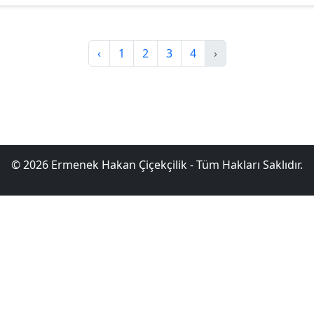
‹
1
2
3
4
›
© 2026 Ermenek Hakan Çiçekçilik - Tüm Hakları Saklıdır.