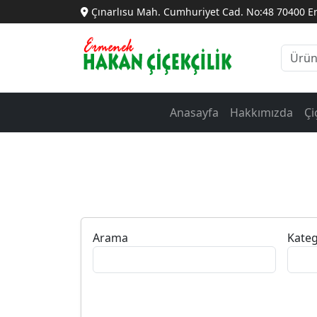
Çınarlısu Mah. Cumhuriyet Cad. No:48 70400 
Anasayfa
Hakkımızda
Çi
Arama
Kateg