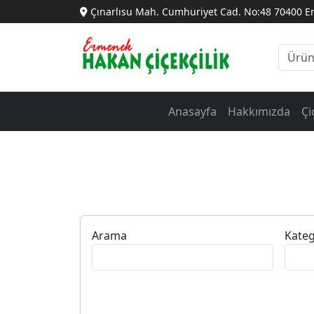
Çınarlısu Mah. Cumhuriyet Cad. No:48 70400 
Anasayfa
Hakkımızda
Çi
Arama
Kateg