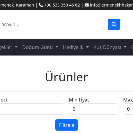
Ermenek, Karaman |
+90 533 350 46 62 |
info@ermenekhhakanc
çekler
Doğum Günü
Hediyelik
Kuş Dünyası
Ürünler
ori
Min Fiyat
Max 
Filtrele