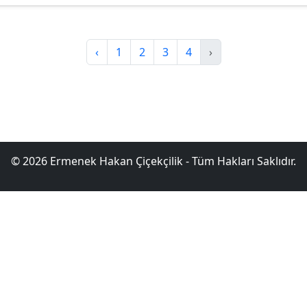
‹
1
2
3
4
›
© 2026 Ermenek Hakan Çiçekçilik - Tüm Hakları Saklıdır.