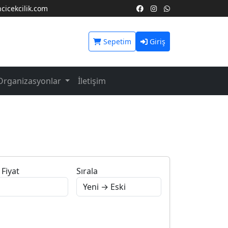
icekcilik.com
Sepetim
Giriş
Organizasyonlar
İletişim
Fiyat
Sırala