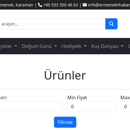
Ermenek, Karaman |
+90 533 350 46 62 |
info@ermenekhhakanc
çekler
Doğum Günü
Hediyelik
Kuş Dünyası
Ürünler
ori
Min Fiyat
Max 
Filtrele