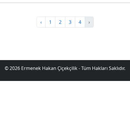
‹
1
2
3
4
›
© 2026 Ermenek Hakan Çiçekçilik - Tüm Hakları Saklıdır.