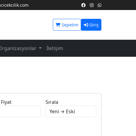
icekcilik.com
Sepetim
Giriş
Organizasyonlar
İletişim
Fiyat
Sırala