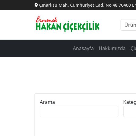
Çınarlısu Mah. Cumhuriyet Cad. No:48 70400 
Anasayfa
Hakkımızda
Çi
Arama
Kateg